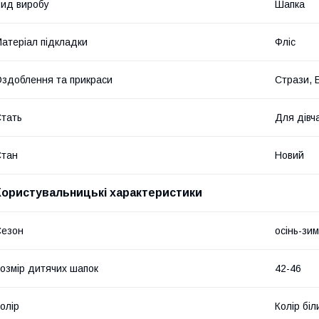
ид виробу
Шапка
атеріал підкладки
Фліс
здоблення та прикраси
Стрази, 
тать
Для дівч
Стан
Новий
Користувальницькі характеристики
Сезон
осінь-зи
озмір дитячих шапок
42-46
олір
Колір біл