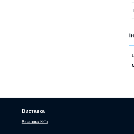
Т
І
Ц
Виставка
Виставка Київ