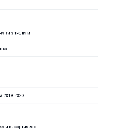
Банти з тканини
аток
ма 2019-2020
изни в асортименті