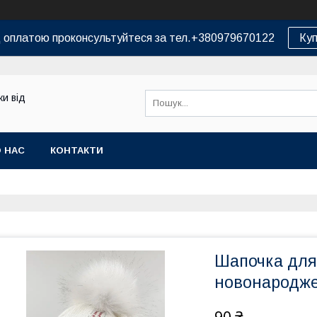
д оплатою проконсультуйтеся за тел.+380979670122
Куп
и від
 НАС
КОНТАКТИ
Шапочка для 
новонародже