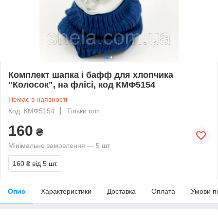
Комплект шапка і бафф для хлопчика
"Колосок", на флісі, код КМФ5154
Немає в наявності
Код: КМФ5154
Тільки опт
160
₴
Мінімальне замовлення — 5 шт.
160 ₴
від 5 шт.
Опис
Характеристики
Доставка
Оплата
Умови п