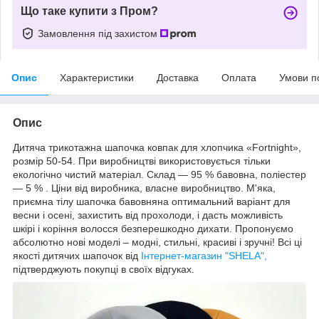
Що таке купити з Пром?
Замовлення під захистом
Опис
Характеристики
Доставка
Оплата
Умови п
Опис
Дитяча трикотажна шапочка ковпак для хлопчика «Fortnight»,
розмір 50-54. При виробництві використовується тільки
екологічно чистий матеріал. Склад ― 95 % бавовна, поліестер
― 5 % . Ціни від виробника, власне виробництво. М'яка,
приємна тілу шапочка бавовняна оптимальний варіант для
весни і осені, захистить від прохолоди, і дасть можливість
шкірі і коріння волосся безперешкодно дихати. Пропонуємо
абсолютно нові моделі – модні, стильні, красиві і зручні! Всі ці
якості дитячих шапочок від
Інтернет-магазин "SHELA",
підтверджують покупці в своїх відгуках.