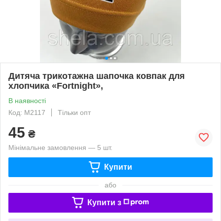
Дитяча трикотажна шапочка ковпак для
хлопчика «Fortnight»,
В наявності
Код: M2117
Тільки опт
45
₴
Мінімальне замовлення — 5 шт.
Купити
або
Купити з