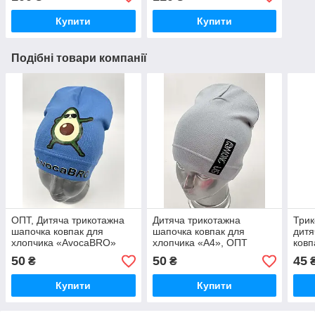
Купити
Купити
Подібні товари компанії
ОПТ, Дитяча трикотажна
Дитяча трикотажна
Трик
шапочка ковпак для
шапочка ковпак для
дитя
хлопчика «AvocaBRO»
хлопчика «A4», ОПТ
ковп
50
50
45
₴
₴
Купити
Купити