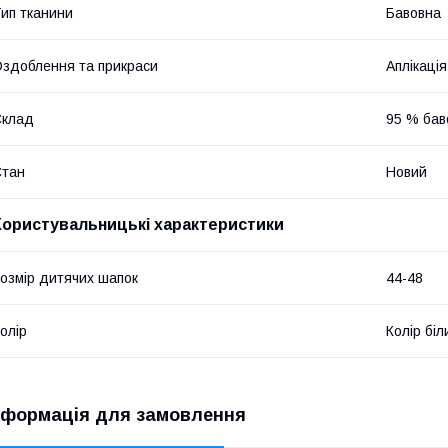
ип тканини
Бавовна
здоблення та прикраси
Аплікація
Склад
95 % бав
Стан
Новий
Користувальницькі характеристики
озмір дитячих шапок
44-48
олір
Колір біл
нформація для замовлення