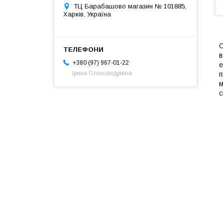
ТЦ Барабашово магазин № 101885,
Харків, Україна
О
в
+380 (97) 967-01-22
е
Ірина Олександрівна
п
м
с