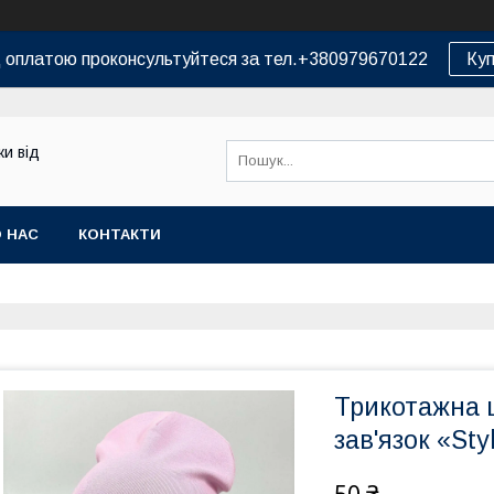
д оплатою проконсультуйтеся за тел.+380979670122
Куп
и від
 НАС
КОНТАКТИ
Трикотажна 
зав'язок «Sty