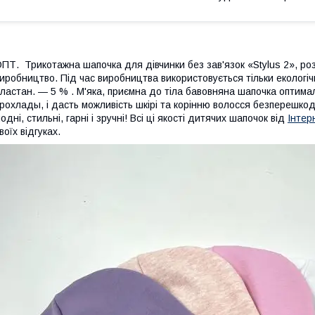
ПТ. Трикотажна шапочка для дівчинки без зав'язок «Stylus 2», роз
иробництво. Під час виробництва використовується тільки екологі
ластан. ― 5 % . М'яка, приємна до тіла бавовняна шапочка оптимал
рохлады, і дасть можливість шкірі та корінню волосся безперешко
одні, стильні, гарні і зручні! Всі ці якості дитячих шапочок від
Інтер
воїх відгуках.