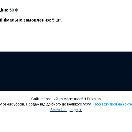
іна:
50 ₴
Мінімальне замовлення:
5 шт.
Сайт створений на маркетплейсі
Prom.ua
SHELA™, виробник дитячих головних уборів. Продаж від дрібного до великого гурту |
Поскаржитися на конте
Select Language
▼