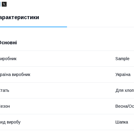
арактеристики
Основні
иробник
Sample
раїна виробник
Україна
тать
Для хлоп
Сезон
Весна/Ос
ид виробу
Шапка