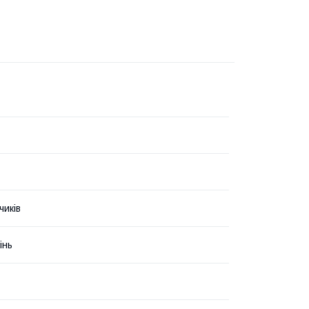
чиків
інь