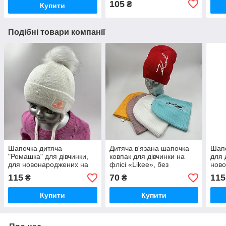
105
₴
Купити
Подібні товари компанії
Шапочка дитяча
Дитяча в'язана шапочка
Шапо
"Ромашка" для дівчинки,
ковпак для дівчинки на
для 
для новонароджених на
флісі «Likee», без
ново
флісі, ОПТ
зав'язок, ОПТ,
ОПТ
115
70
115
₴
₴
Купити
Купити