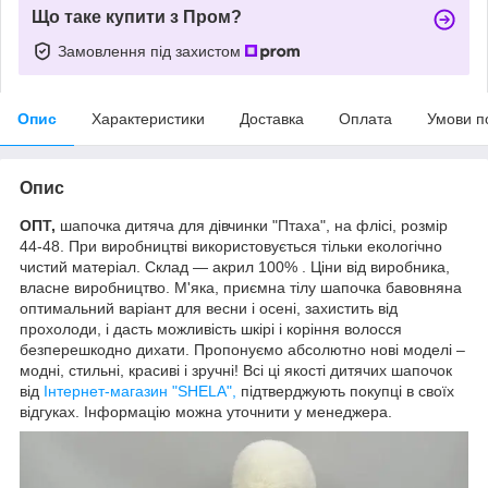
Що таке купити з Пром?
Замовлення під захистом
Опис
Характеристики
Доставка
Оплата
Умови п
Опис
ОПТ,
шапочка дитяча для дівчинки "Птаха", на флісі, розмір
44-48. При виробництві використовується тільки екологічно
чистий матеріал. Склад ― акрил 100% . Ціни від виробника,
власне виробництво. М'яка, приємна тілу шапочка бавовняна
оптимальний варіант для весни і осені, захистить від
прохолоди, і дасть можливість шкірі і коріння волосся
безперешкодно дихати. Пропонуємо абсолютно нові моделі –
модні, стильні, красиві і зручні! Всі ці якості дитячих шапочок
від
Інтернет-магазин "SHELA",
підтверджують покупці в своїх
відгуках. Інформацію можна уточнити у менеджера.