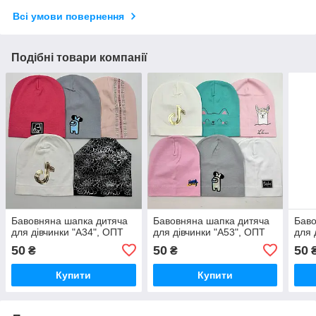
Всі умови повернення
Подібні товари компанії
Бавовняна шапка дитяча
Бавовняна шапка дитяча
Баво
для дівчинки "А34", ОПТ
для дівчинки "А53", ОПТ
для 
50
50
50
₴
₴
Купити
Купити