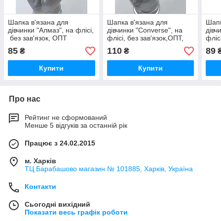
Шапка в'язана для
Шапка в'язана для
Шапк
дівчинки "Алмаз", на флісі,
дівчинки "Converse", на
дівч
без зав'язок, ОПТ
флісі, без зав'язок,ОПТ,
фліс
85
110
89
₴
₴
Купити
Купити
Про нас
Рейтинг не сформований
Менше 5 відгуків за останній рік
Працює з 24.02.2015
м. Харків
ТЦ Барабашово магазин № 101885, Харків, Україна
Контакти
Сьогодні вихідний
Показати весь графік роботи