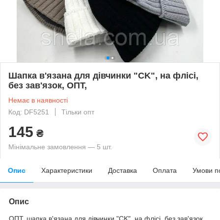
Шапка в'язана для дівчинки "CK", на флісі,
без зав'язок, ОПТ,
Немає в наявності
Код: DF5251
Тільки опт
145
₴
Мінімальне замовлення — 5 шт.
Опис
Характеристики
Доставка
Оплата
Умови п
Опис
ОПТ. шапка в'язана для дівчинки "CK", на флісі, без зав'язок,