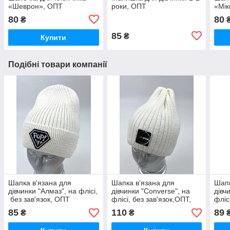
«Шеврон», ОПТ
роки, ОПТ
«Мік
80
80
₴
85
₴
Купити
Подібні товари компанії
Шапка в'язана для
Шапка в'язана для
Шапк
дівчинки "Алмаз", на флісі,
дівчинки "Converse", на
дівч
без зав'язок, ОПТ
флісі, без зав'язок,ОПТ,
фліс
85
110
89
₴
₴