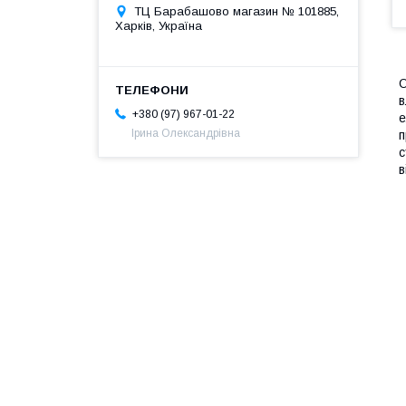
ТЦ Барабашово магазин № 101885,
Харків, Україна
О
в
+380 (97) 967-01-22
е
Ірина Олександрівна
п
с
в