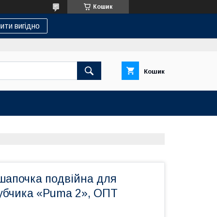
Кошик
ити вигідно
Кошик
шапочка подвійна для
рубчика «Puma 2», ОПТ