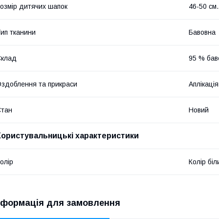
озмір дитячих шапок
46-50 см.
ип тканини
Бавовна
Склад
95 % бав
здоблення та прикраси
Аплікація
Стан
Новий
Користувальницькі характеристики
олір
Колір біл
нформація для замовлення