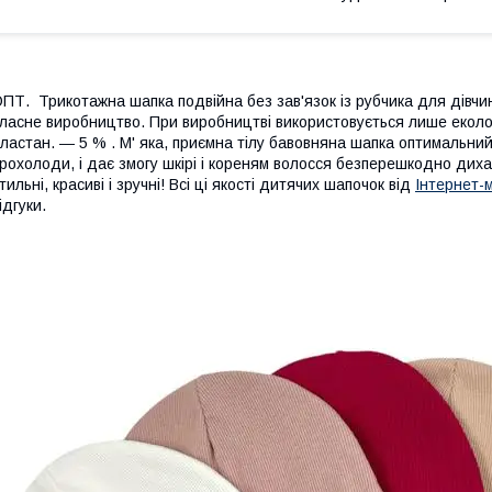
ПТ. Трикотажна шапка подвійна без зав'язок із рубчика для дівчи
ласне виробництво. При виробництві використовується лише еколо
ластан. ― 5 % . М' яка, приємна тілу бавовняна шапка оптимальний 
рохолоди, і дає змогу шкірі і кореням волосся безперешкодно диха
тильні, красиві і зручні! Всі ці якості дитячих шапочок від
Інтернет-
ідгуки.