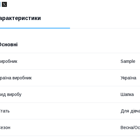
арактеристики
Основні
иробник
Sample
раїна виробник
Україна
ид виробу
Шапка
тать
Для дівч
Сезон
Весна/Ос