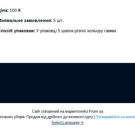
іна:
100 ₴
Мінімальне замовлення:
5 шт.
посіб упаковки:
У упаковці 5 шапок різної кольору гамми
Сайт створений на маркетплейсі
Prom.ua
SHELA™, виробник дитячих головних уборів. Продаж від дрібного до великого гурту |
Поскаржитися на конте
Select Language
▼