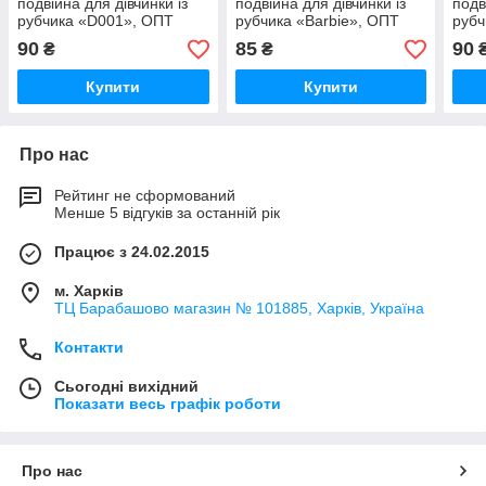
подвійна для дівчинки із
подвійна для дівчинки із
подв
рубчика «D001», ОПТ
рубчика «Barbie», ОПТ
рубч
90
85
90
₴
₴
Купити
Купити
Про нас
Рейтинг не сформований
Менше 5 відгуків за останній рік
Працює з 24.02.2015
м. Харків
ТЦ Барабашово магазин № 101885, Харків, Україна
Контакти
Сьогодні вихідний
Показати весь графік роботи
Про нас