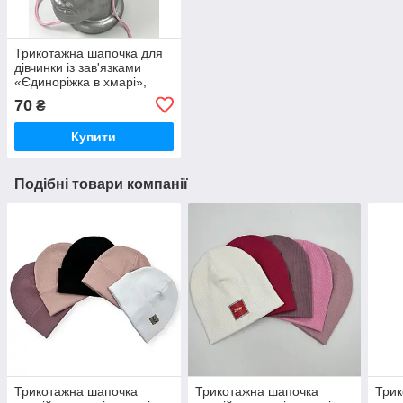
Трикотажна шапочка для
дівчинки із зав'язками
«Єдиноріжка в хмарі»,
ОПТ
70
₴
Купити
Подібні товари компанії
Трикотажна шапочка
Трикотажна шапочка
Трик