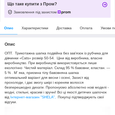
Що таке купити з Пром?
Замовлення під захистом
Опис
Характеристики
Доставка
Оплата
Умови п
Опис
ОПТ. Трикотажна шапка подвійна без зав'язок із рубчика для
дівчинки «Cats» розмір 50-54. Ціни від виробника, власне
виробництво. При виробництві використовується лише
екологічно Чистий матеріал. Склад 95 % бавовни; еластан. ―
5 % . М' яка, приємна тілу бавовняна шапка
оптимальний варіант для весни і осені, Захист від
прохолоди, і дає змогу шкірі і кореням волосся
безперешкодно дихати. Пропонуємо абсолютно нові моделі -
модні, стильні, красиві і зручні! Всі ці якості дитячих шапочок
від
Інтернет-магазин "SHELA",
Покупці підтверджують свої
відгуки.