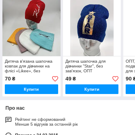
Дитяча в'язана шапочка
Дитяча шапочка для
ОПТ,
ковпак для дівчинки на
дівчинки "Star", без
подв
флісі «Likee», без
зав'язок, ОПТ
для 
зав'язок, ОПТ,
"Bea
70
49
90
₴
₴
Купити
Купити
Про нас
Рейтинг не сформований
Менше 5 відгуків за останній рік