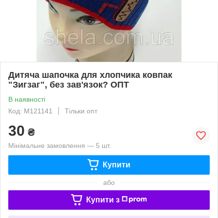
Дитяча шапочка для хлопчика ковпак
"Зигзаг", без зав'язок? ОПТ
В наявності
Код: M121141
Тільки опт
30
₴
Мінімальне замовлення — 5 шт.
Купити
або
Купити з