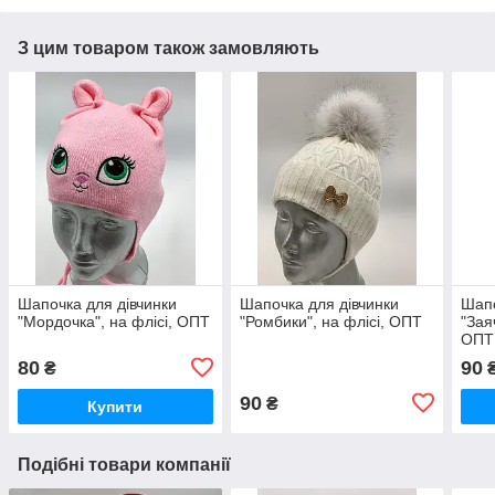
З цим товаром також замовляють
Шапочка для дівчинки
Шапочка для дівчинки
Шапо
"Мордочка", на флісі, ОПТ
"Ромбики", на флісі, ОПТ
"Зая
ОПТ
80
90
₴
90
₴
Купити
Подібні товари компанії